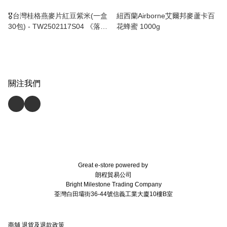
🎖台灣桂格燕麥片紅豆紫米(一盒
紐西蘭Airborne艾爾邦麥蘆卡百
30包) - TW2502117S04 《落單
花蜂蜜 1000g
後4-6星期》
關注我們
Great e-store powered by
朗程貿易公司
Bright Milestone Trading Company
荃灣白田壩街36-44號信義工業大廈10樓B室
商舖
退貨及退款政策