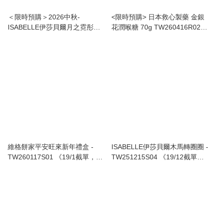
＜限時預購＞2026中秋-
<限時預購> 日本救心製藥 金銀
ISABELLE伊莎貝爾月之霓彤禮
花潤喉糖 70g TW260416R02
盒（16入） TW260630L03
《售完即止，預計4月下旬到
《4/7截單，預計9月中旬到港》
港》
維格餅家平安旺來新年禮盒 -
ISABELLE伊莎貝爾木馬轉圈圈 -
TW260117S01 《19/1截單，預
TW251215S04 《19/12截單，
計2月中旬到港》
預計2月中旬到港》