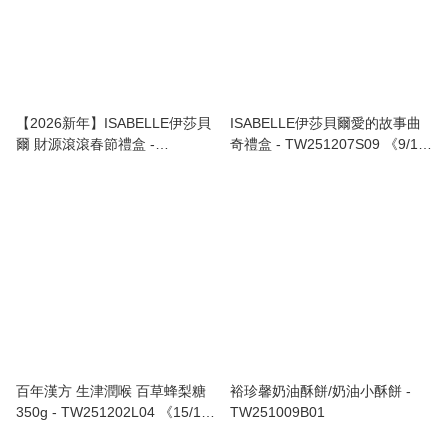
【2026新年】ISABELLE伊莎貝
ISABELLE伊莎貝爾愛的故事曲
爾 財源滾滾春節禮盒 -
奇禮盒 - TW251207S09 《9/12
TW251212S02 《16/12截單，
截單，預計2月上旬到港》
預計2月中旬到港》
百年漢方 生津潤喉 百草蜂梨糖
裕珍馨奶油酥餅/奶油小酥餅 -
350g - TW251202L04 《15/12
TW251009B01
截單，預計2月下旬到港》