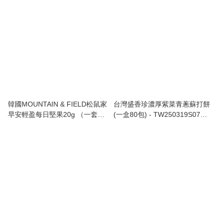
韓國MOUNTAIN & FIELD松鼠家
台灣盛香珍濃厚紫菜青蔥蘇打餅
早安輕盈每日堅果20g （一套10
(一盒80包) - TW250319S07
包）- TW250424M03 《售完即
《落單後4-8星期到港》
止，現貨》