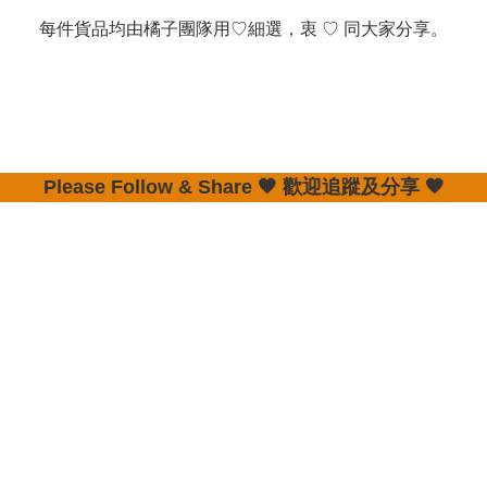
每件貨品均由橘子團隊用♡細選，衷 ♡ 同大家分享。

Please Follow & Share 🧡 歡迎追蹤及分享 🧡