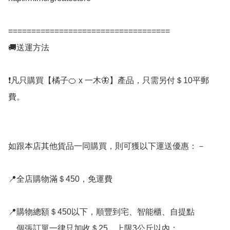
===================================

🚚送運方法

❗凡只購買【橘子🍊 x 一木🦋】產品，只需另付＄10平郵
費。

如跟本店其他貨品一同購買，則可獲以下運送優惠：－

📍全店購物滿＄450，免運費

📍購物總額＄450以下，順豐到宅、智能櫃、自提點

    個張訂單一律只加收＄25，上限3公斤以內；
