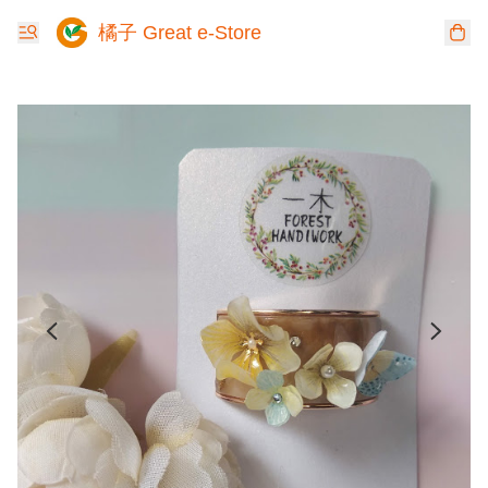
橘子 Great e-Store