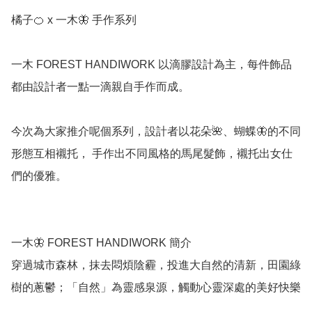
橘子🍊 x 一木🦋 手作系列

一木 FOREST HANDIWORK 以滴膠設計為主，每件飾品
都由設計者一點一滴親自手作而成。

今次為大家推介呢個系列，設計者以花朵🌺、蝴蝶🦋的不同
形態互相襯托， 手作出不同風格的馬尾髮飾，襯托出女仕
們的優雅。

一木🦋 FOREST HANDIWORK 簡介

穿過城市森林，抹去悶煩陰霾，投進大自然的清新，田園綠
樹的蔥鬱；「自然」為靈感泉源，觸動心靈深處的美好快樂 
。
