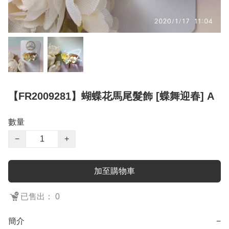
【FR2009281】蝴蝶花馬尾髮飾 [蝶舞迎春] A
數量
−
+
加至購物車
已售出： 0
簡介
−