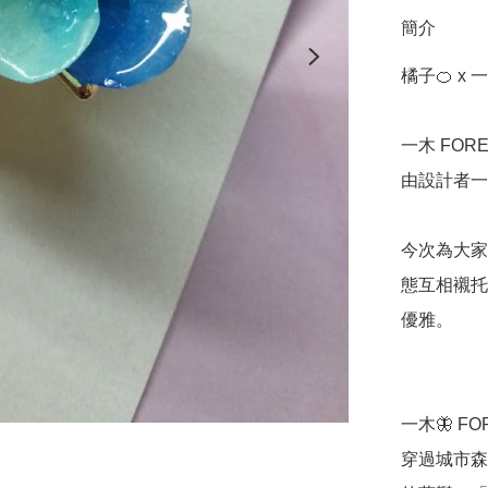
簡介
橘子🍊 x 
一木 FOR
由設計者一
今次為大家
態互相襯托
優雅。

一木🦋 FO
穿過城市森