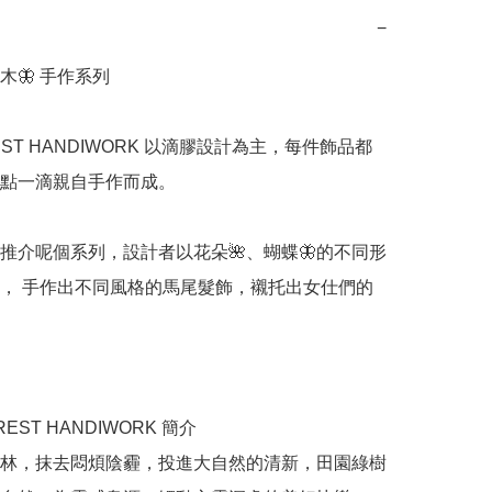
−
一木🦋 手作系列

EST HANDIWORK 以滴膠設計為主，每件飾品都
點一滴親自手作而成。

推介呢個系列，設計者以花朵🌺、蝴蝶🦋的不同形
， 手作出不同風格的馬尾髮飾，襯托出女仕們的
REST HANDIWORK 簡介

林，抹去悶煩陰霾，投進大自然的清新，田園綠樹