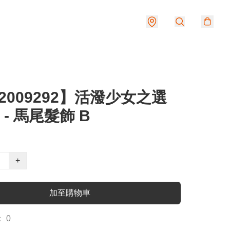
2009292】活潑少女之選
 - 馬尾髮飾 B
+
加至購物車
 0