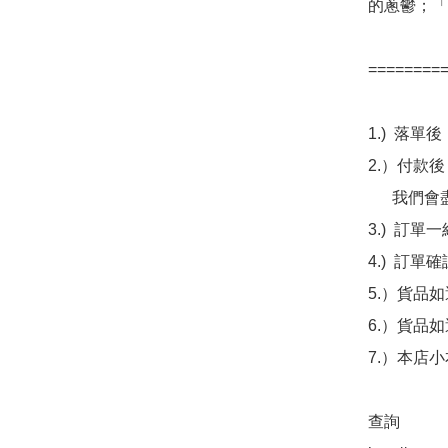
的蔥鬱；「
=========
1.)  落
2.）付款
      我們會盡量即日核實。

3.)  
4.)  訂
5.）貨品
6.）貨品
7.）本店
查詢 
