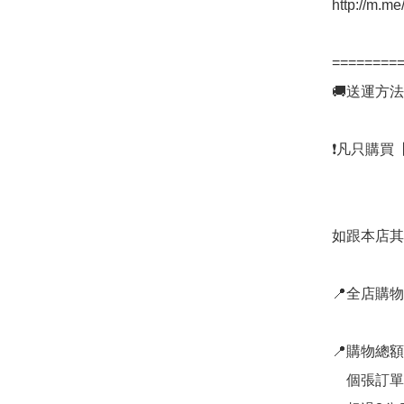
http://m.me
=========
🚚送運方法

❗凡只購買【
如跟本店其
📍全店購物
📍購物總
    個張訂單一律只加收＄25，上限3公斤以內；
