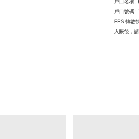
戶口名稱 : B
戶口號碼 : 74
FPS 轉數快 :
入賬後，請