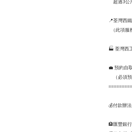
    超過3公斤另議

📍荃灣西
  （此項服務將於10月1日起取消）

🏭 荃灣
💼 預約自
    （必須預約）

=========
💰付款辦法:
🏦匯豐銀行
