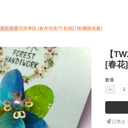
退款政策
現貨專區 (倉存現貨/可長期訂購/團購尾數)
【TW
[春花]
數量
−
已售出：