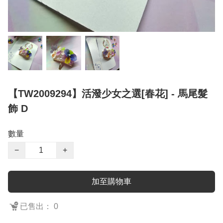
【TW2009294】活潑少女之選[春花] - 馬尾髮
飾 D
數量
−
+
加至購物車
已售出： 0