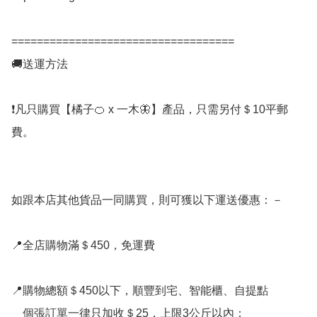
===================================

🚚送運方法

❗凡只購買【橘子🍊 x 一木🦋】產品，只需另付＄10平郵
費。

如跟本店其他貨品一同購買，則可獲以下運送優惠：－

📍全店購物滿＄450，免運費

📍購物總額＄450以下，順豐到宅、智能櫃、自提點

    個張訂單一律只加收＄25，上限3公斤以內；
