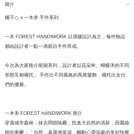
簡介
−
橘子🍊 x 一木🦋 手作系列

一木 FOREST HANDIWORK 以滴膠設計為主，每件飾品
都由設計者一點一滴親自手作而成。

今次為大家推介呢個系列，設計者以花朵🌺、蝴蝶🦋的不同
形態互相襯托， 手作出不同風格的馬尾髮飾，襯托出女仕
們的優雅。

一木🦋 FOREST HANDIWORK 簡介

穿過城市森林，抹去悶煩陰霾，投進大自然的清新，田園綠
樹的蔥鬱；「自然」為靈感泉源，觸動心靈深處的美好快樂
