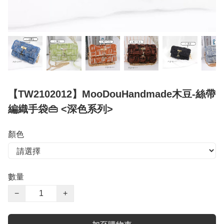
【TW2102012】MooDouHandmade木豆-絲帶
編織手袋👜 <深色系列>
顏色
數量
−
+