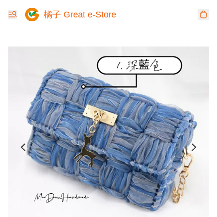
橘子 Great e-Store