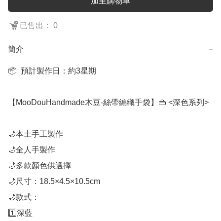
加至購物車
已售出： 0
簡介
−
📦  預計製作日：約3星期

【MooDouHandmade木豆-絲帶編織手袋】👜 <深色系列>

🌙本土手工製作

🌙全人手製作

🌙多款顏色供選擇

🌙尺寸：18.5×4.5×10.5cm

🌙款式：

1️⃣深藍
