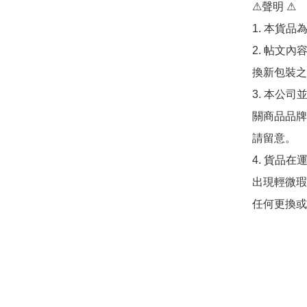
⚠聲明 ⚠

1. 本貨品
2. 帖文
換新包裝之
3. 本公
關商品品牌
請留意。

4. 貨品
出現輕微瑕
任何更換或