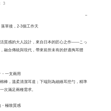
 3
−
：落單後，2-3個工作天

活質感的大人設計，來自日本的匠心之作——こっ
，融合傳統與現代，帶來前所未有的舒適掏耳體
計・一支兩用

棉棒，溫柔清潔耳道；下端則為細緻耳挖勺，精準
一次滿足兩種需求。

約・極致質感
