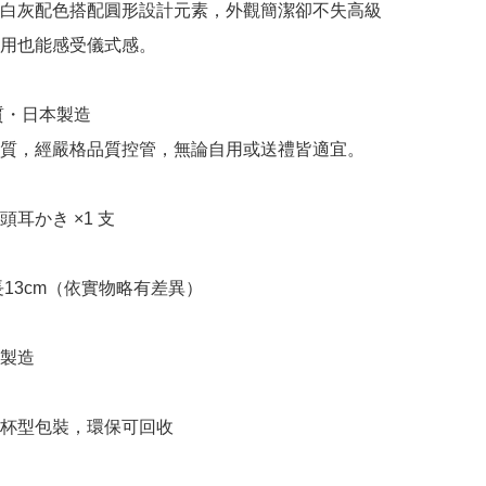
白灰配色搭配圓形設計元素，外觀簡潔卻不失高級
用也能感受儀式感。

質・日本製造

質，經嚴格品質控管，無論自用或送禮皆適宜。

耳かき ×1 支

長13cm（依實物略有差異）

製造

杯型包裝，環保可回收
