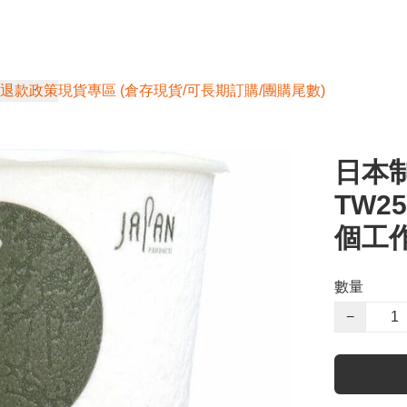
退款政策
現貨專區 (倉存現貨/可長期訂購/團購尾數)
日本制
TW2
個工
數量
−