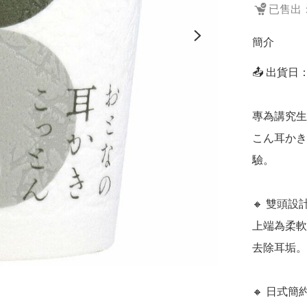
已售出：
簡介
📤 出貨日
專為講究生
こん耳かき
驗。

🔸 雙頭設
上端為柔軟
去除耳垢。
🔸 日式簡