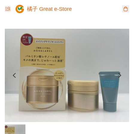
橘子 Great e-Store