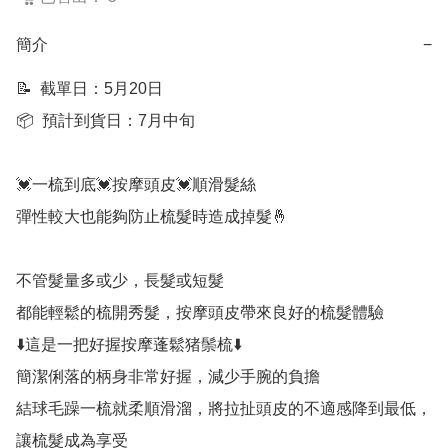
簡介
−
📝  截單日：5月20日

📦  預計到貨日：7月中旬

💓一梳到底💓按摩頭皮💓順滑髮絲

彈性較大也能夠防止梳髮時造成掉髮🤞

不管髮量多或少，長髮或短髮

都能輕鬆的梳開秀髮，按摩頭皮帶來良好的梳髮體驗

⬇️這是一把好握按摩蓬鬆猪鬃梳⬇️

簡潔俐落的柄身非常好握，減少手腕的負擔

結球毛躁一梳就柔順滑溜，將拉扯頭皮的不適感降到最低，
讓梳髮成為享受
