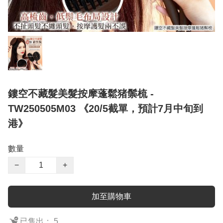
鏤空不藏髮美髮按摩蓬鬆猪鬃梳 -
TW250505M03 《20/5截單，預計7月中旬到
港》
數量
−
+
加至購物車
已售出： 5