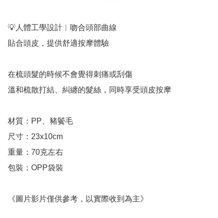
💡人體工學設計︱吻合頭部曲線

貼合頭皮，提供舒適按摩體驗

在梳頭髮的時候不會覺得刺痛或刮傷

溫和梳散打結、糾纏的髮絲，同時享受頭皮按摩

材質：PP、豬鬢毛

尺寸：23x10cm

重量：70克左右

包裝：OPP袋裝

《圖片影片僅供參考，以實際收到為主》
