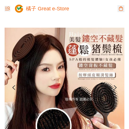
橘子 Great e-Store