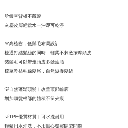
💛鏤空背板不藏髮

灰塵皮屑輕鬆水一沖即可乾淨

💛高梳齒，低鬃毛布局設計

梳通打結髮絲的同時，輕柔不刺激按摩頭皮

猪鬃毛可以帶走頭皮多餘油脂

梳至乾枯毛躁髮尾，自然滋養髮絲

💡自然蓬鬆頭髮︱改善頂部輪廓

增加頭髮根部的體積不留夾痕

💡TPE優質材質︱可水洗耐用

輕鬆用水沖洗，不用擔心發霉開裂問題
