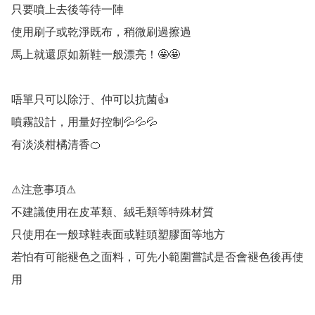
只要噴上去後等待一陣

使用刷子或乾淨既布，稍微刷過擦過

馬上就還原如新鞋一般漂亮！🤩🤩

唔單只可以除汙、仲可以抗菌👍

噴霧設計，用量好控制💦💦💦

有淡淡柑橘清香🍊

⚠注意事項⚠

不建議使用在皮革類、絨毛類等特殊材質

只使用在一般球鞋表面或鞋頭塑膠面等地方

若怕有可能褪色之面料，可先小範圍嘗試是否會褪色後再使
用
