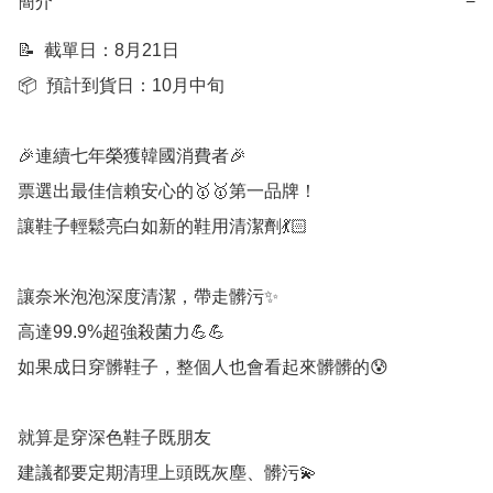
簡介
−
📝  截單日：8月21日

📦  預計到貨日：10月中旬

🎉連續七年榮獲韓國消費者🎉

票選出最佳信賴安心的🥇🥇第一品牌！

讓鞋子輕鬆亮白如新的鞋用清潔劑💃🏻

讓奈米泡泡深度清潔，帶走髒污✨

高達99.9%超強殺菌力💪💪

如果成日穿髒鞋子，整個人也會看起來髒髒的😰

就算是穿深色鞋子既朋友

建議都要定期清理上頭既灰塵、髒污💫
