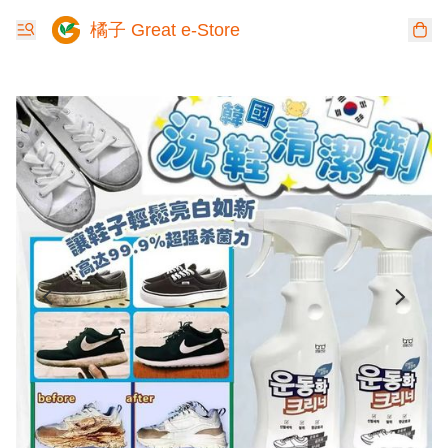
橘子 Great e-Store