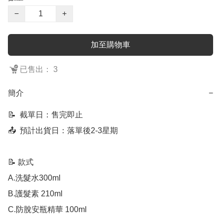
−
+
加至購物車
已售出： 3
簡介
−
📝  截單日：售完即止

📤  預計出貨日：落單後2-3星期

📝 款式

A.洗髮水300ml

B.護髮素 210ml

C.防脫安瓶精華 100ml
