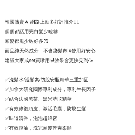
韓國熱賣🔥 網路上勁多好評推介👍🏻 

個個都話用完白髮少咗🉐

頭髮都甩少咗好多🥰

而且純天然成分，不含染髮劑 #使用好安心 

建議大家成set買嚟用🛒效果會更快見到🥳

✅洗髮水/護髮素/防脫安瓶精華三重加固

✅加拿大研究國際專利成分，專利生長因子

✅結合法國黑茶、黑米萃取精華

✅有效修復頭皮、激活毛囊，防脫生髮

✅味道清香，泡泡超綿密

✅有效控油，洗完頭髮乾爽柔順
