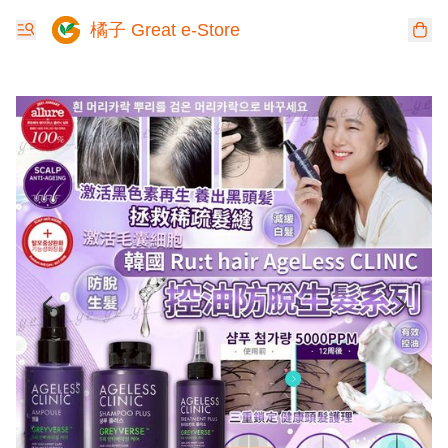
橘子 Great e-Store