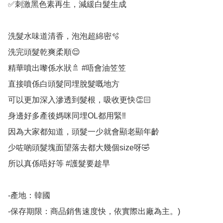
✅刺激黑色素再生，減緩白髮生成

洗髮水味道清香，泡泡超綿密🫧

洗完頭髮乾爽柔順😌

精華噴出嚟係水狀🚿 #唔會油笠笠

直接噴係白頭髮同埋脫髮嘅地方

可以更加深入滲透到髮根，吸收更快👏🏻

身邊好多產後媽咪同埋OL都用緊‼

因為大家都知道，頭髮一少就會顯老顯年齡

少咗啲頭髮塊面望落去都大幾個size呀🤣 

所以真係唔好等 #護髮要趁早

-產地：韓國

-保存期限：商品銷售速度快，依實際出廠為主。)
