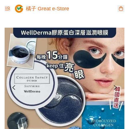
橘子 Great e-Store