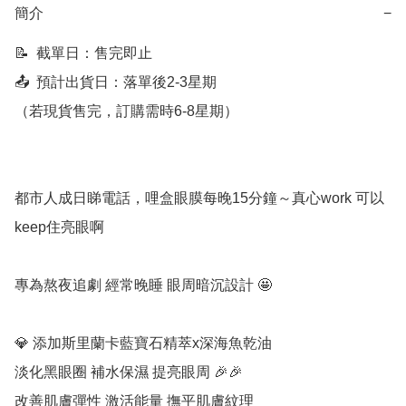
簡介
−
📝  截單日：售完即止

📤  預計出貨日：落單後2-3星期

（若現貨售完，訂購需時6-8星期）

都市人成日睇電話，哩盒眼膜每晚15分鐘～真心work 可以
keep住亮眼啊

專為熬夜追劇 經常晚睡 眼周暗沉設計 🤩

💎 添加斯里蘭卡藍寶石精萃x深海魚乾油

淡化黑眼圈 補水保濕 提亮眼周 🎉🎉

改善肌膚彈性 激活能量 撫平肌膚紋理
