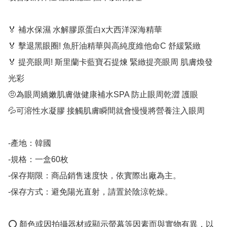
🏅 補水保濕 水解膠原蛋白x大西洋深海精華

🏅 擊退黑眼圈! 魚肝油精華與高純度維他命C 舒緩緊緻

🏅 提亮眼周! 斯里蘭卡藍寶石提煉 緊緻提亮眼周 肌膚煥發
光彩

🤨為眼周嬌嫩肌膚做健康補水SPA 防止眼周乾澀 護眼

💦可溶性水凝膠 接觸肌膚瞬間就會慢慢將營養注入眼周

-產地：韓國

-規格：一盒60枚

-保存期限：商品銷售速度快，依實際出廠為主。

-保存方式：避免陽光直射，請置於陰涼乾燥。

⭕️ 顏色或因拍攝器材或顯示螢幕等因素而與實物有異，以