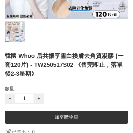
韓國 Whoo 后共振享雪白換膚去角質凝膠 (一
套120片) - TW250517S02 《售完即止，落單
後2-3星期》
數量
−
+
加至購物車
已售出： 0