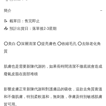
簡介
−
📝  截單日：售完即止

📤  預計出貨日：落單後2-3星期

⭕美白 ⭕深層清潔 ⭕提亮膚色 ⭕收縮毛孔 ⭕去除老化角
質

肌膚也是需要新陳代謝的，如果長時間清潔不徹底就會造成
廢氣皮脂在面部堆積

影響皮膚正常新陳代謝和對護膚品的吸收，這款去角質膏溫
和不傷肌膚，特別柔軟溫和，無刺激，孕膚及特別敏感肌膚
皆可用。
