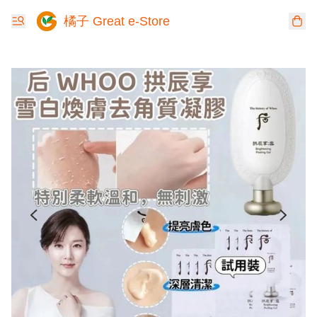
橘子 Great e-Store