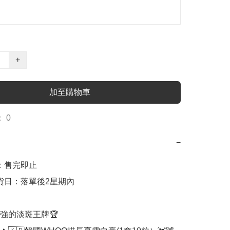
+
加至購物車
 0
−
日：售完即止

出貨日：落單後2星期內

最強的淡斑王牌🏆
