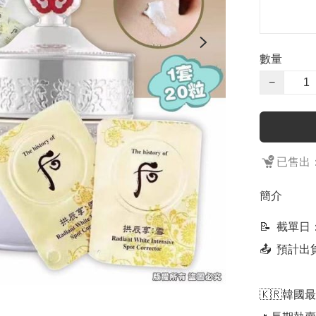
數量
−
已售出：
簡介
📝  截單
📤  預計
🇰🇷韓國