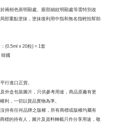
2：於兩頰色斑明顯處、眼部細紋明顯處等需特別改
局部重點塗抹，塗抹後利用中指和無名指輕拍幫助
.5ml x 20粒) = 1套

：韓國

為平行進口正貨。

內容及外盒包裝圖片，只供參考用途，商品原廠有更
權利，一切以貨品實物為準。

司並沒持有任何品牌之版權，所有商標或版權均屬有
商標的持有人，圖片及資料轉載只作分享用途，敬