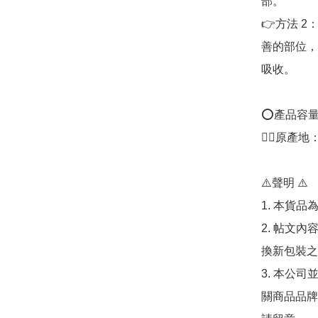
部。

👉方法 
善的部位，
吸收。

⭕產品容量：(0
👍🏻原產地
⚠️聲明 ⚠️

1. 本貨品
2. 帖文
換新包裝之
3. 本公
關商品品牌