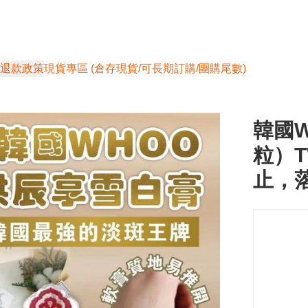
退款政策
現貨專區 (倉存現貨/可長期訂購/團購尾數)
韓國W
粒）T
止，