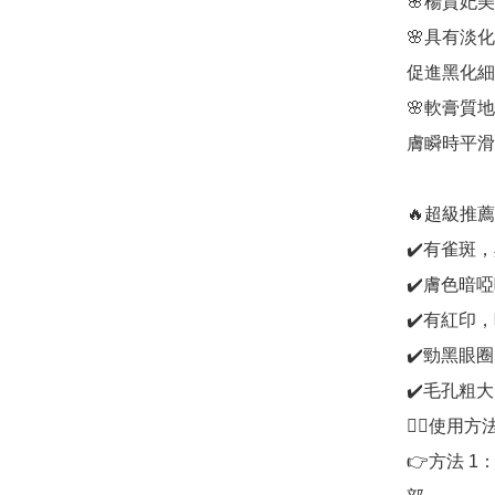
🌸楊貴妃
🌸具有淡
促進黑化細
🌸軟膏質
膚瞬時平滑

🔥超級推
✔️有雀斑
✔️膚色暗啞
✔️有紅印，
✔️勁黑眼
✔️毛孔粗大

👍🏻使用方法
👉方法 