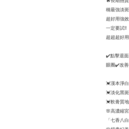
🔥長期熱賣
稱最強淡斑美
超好用強效
一定要試‼️

超超超好用👍🏻
✔️點擊退
眼圈✔️改善
💓漢本淨
💓淡化黑
💓軟膏質
🌸高濃縮
「七香八白