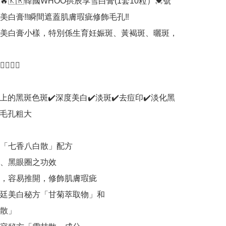
🔥🇰🇷韓國WHOO拱辰享雪白膏(1套10粒）💓號
白膏‼️瞬間遮蓋肌膚瑕疵修飾毛孔‼️ 

美白膏小樣，特別係生育妊娠斑、黃褐斑、曬斑，
👍🏻

面上的黑斑色斑✔️深度美白✔️淡斑✔️去痘印✔️淡化黑
毛孔粗大

白「七香八白散」配方

斑、黑眼圈之功效

地，容易推開，修飾肌膚瑕疵

宮廷美白秘方「甘菊萃取物」和

散」
