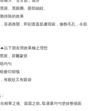
美容秘方「雪甘散」成分

化黑斑、黑眼圈、眼部細紋、

胞排除的效果

地，容易推開，即刻遮蓋肌膚瑕疵，修飾毛孔，令肌
薦🔥以下朋友用效果極之理想

，黑斑，荷爾蒙斑

唔均勻

暗瘡印煩惱

圈，有眼紋又有眼袋

：

1：在精華之後、面霜之前, 取適量均勻塗抹整個面