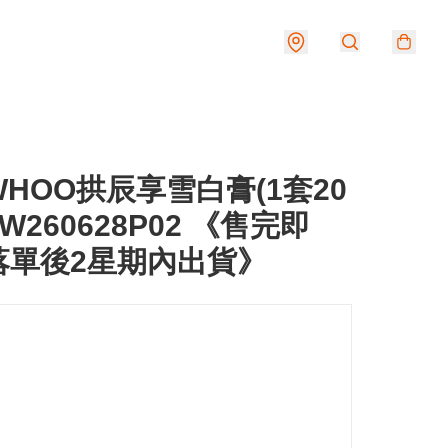
HOO拱辰享雪白膏(1套20
W260628P02 《售完即
落單後2星期內出貨》