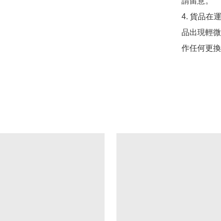
請留意。

4. 貨品在
品出現輕微
作任何更換