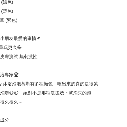
(綠色)

(藍色)

 (紫色) 

小朋友最愛的事情🎉

量玩更久😆

皮膚測試 無刺激性

專家🏆

Tonky 沐浴泡泡慕斯有多種顏色，噴出來的真的是很紮
泡噢😆😆，絕對不是那種沒搓幾下就消失的泡
很久很久～

成分
