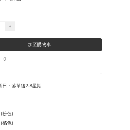
+
加至購物車
 0
−
出貨日：落單後2-8星期

(粉色)

(橘色)
