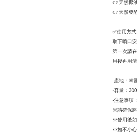
👉天然椰
👉天然發
✅使用方式
取下噴口安
第一次請在
用後再用清
-產地：韓國
-容量：300
-注意事項：
※請確保將
※使用後如
※如不小心