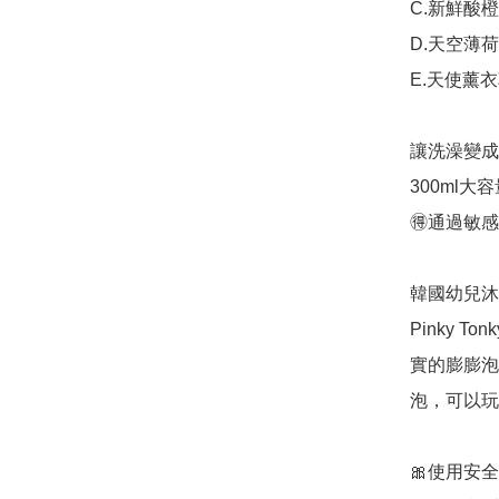
C.新鮮酸橙 
D.天空薄荷 
E.天使薰衣草
讓洗澡變成
300ml大容
🉐通過敏感
韓國幼兒沐浴
Pinky 
實的膨膨泡
泡，可以玩
🎀使用安全