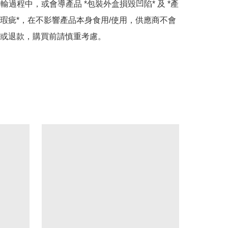
運輸過程中，或會導產品 *包裝外盒損毀凹陷* 及 *產
瑕疵*，在不影響產品本身食用/使用，供應商不會
或退款，購買前請慎重考慮。