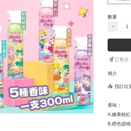
數量
−
已售出：
簡介
📤  預計
香味：

A.糖果粉紅 
B.橙色甜桃 