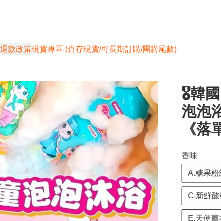
退款政策
現貨專區 (倉存現貨/可長期訂購/團購尾數)
🎖韓國
泡泡浴3
《落單
香味
A.糖果粉
C.新鮮酸
E.天使薰