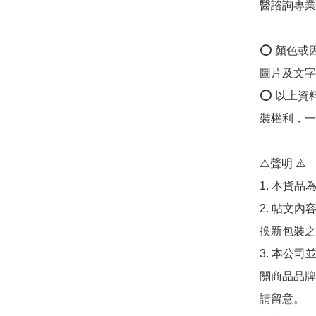
醫諮詢專業
⭕️ 顏色
圖片及文字
⭕️ 以上
裝權利，一
⚠️聲明 ⚠️

1. 本貨品
2. 帖文
換新包裝之
3. 本公
關商品品牌
請留意。
