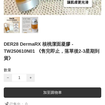
DER28 DermaRX 核桃潔面凝膠 -
TW250610N01 《售完即止，落單後2-3星期到
貨》
數量
−
+
加至購物車
已售出： 0