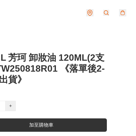
CL 芳珂 卸妝油 120ML(2支
 TW250818R01 《落單後2-
期出貨》
+
加至購物車