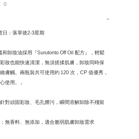
 0
−
出貨日：落單後2-3星期

溫和卸妝油採用『Surutonto Off Oil 配方』，輕鬆
彩妝也能快速清潔，無須搓揉肌膚，卸妝同時保
緻膚觸。兩瓶裝共可使用約 120 次，CP 值優秀，
心使用。」

針對頑固彩妝、毛孔髒污，瞬間溶解卸除不殘留

：無香料、無添加，適合脆弱肌膚卸妝需求
