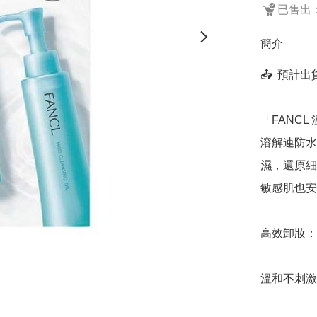
已售出：
簡介
📤  預計
「FANCL 
溶解連防水
濕，還原細
敏感肌也安
高效卸妝：
溫和不刺激