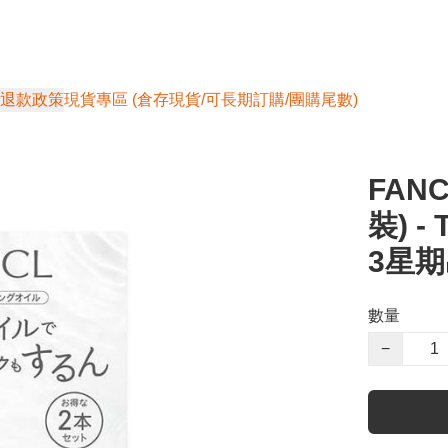
退款政策
現貨專區 (倉存現貨/可長期訂購/團購尾數)
FAN
裝) -
3星
數量
−