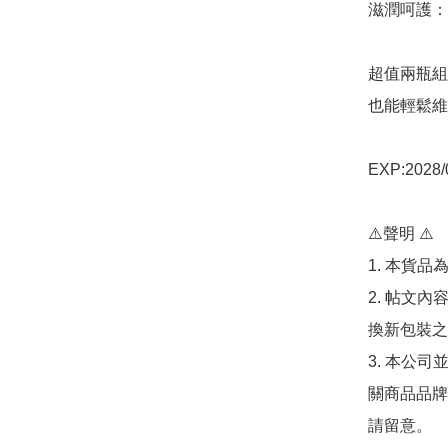
滋潤呵護：
超值兩瓶組
也能輕鬆維
EXP:2028/0
⚠️聲明 ⚠️

1. 本貨品
2. 帖文
換新包裝之
3. 本公
關商品品牌
請留意。
