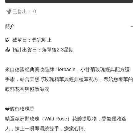
已售出： 0
簡介
−
📝  截單日：售完即止

📤  預計出貨日：落單後2-3星期

來自德國經典藥妝品牌 Herbacin，小甘菊玫瑰經典配方護
手霜，結合天然野玫瑰精華與經典植萃配方，帶給您奢華的
馥郁花香與極致滋潤

❤️馥郁玫瑰香

精選歐洲野玫瑰（Wild Rose）花瓣提取物，香氣優雅迷
人，抹上一瞬即環繞雙手，療癒心情。
