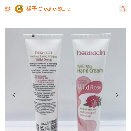
橘子 Great e-Store