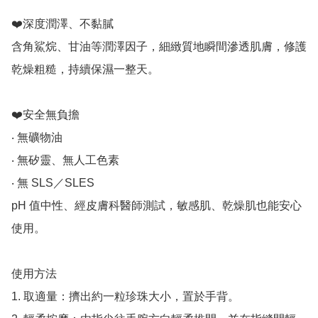
❤️深度潤澤、不黏膩

含角鯊烷、甘油等潤澤因子，細緻質地瞬間滲透肌膚，修護
乾燥粗糙，持續保濕一整天。

❤️安全無負擔

‧ 無礦物油

‧ 無矽靈、無人工色素

‧ 無 SLS／SLES

pH 值中性、經皮膚科醫師測試，敏感肌、乾燥肌也能安心
使用。

使用方法

1. 取適量：擠出約一粒珍珠大小，置於手背。
