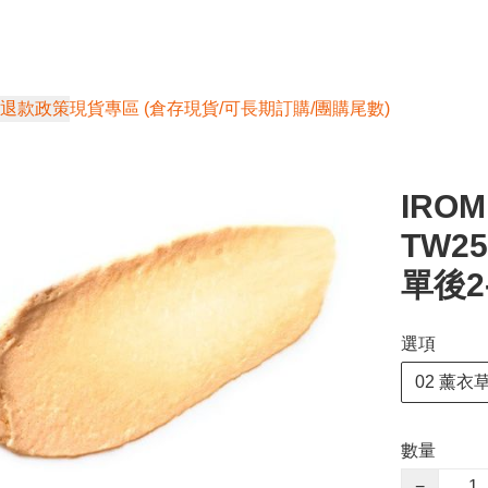
退款政策
現貨專區 (倉存現貨/可長期訂購/團購尾數)
IRO
TW2
單後2
選項
02 薰衣
數量
−