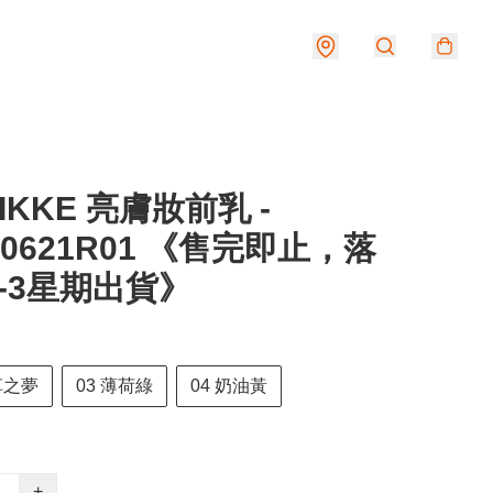
MIKKE 亮膚妝前乳 -
50621R01 《售完即止，落
-3星期出貨》
草之夢
03 薄荷綠
04 奶油黃
+