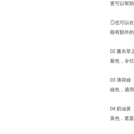
更可以幫助
🪞也可以
能有額外的
02 薰衣草之
紫色，令任
03 薄荷綠

綠色，適用
04 奶油黃

黃色，遮蓋