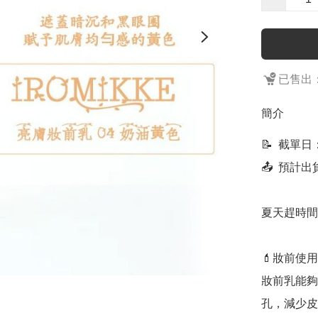
已售出：
簡介
📝  截單
📤  預計
夏天趕時間
💄妝前使用

妝前乳能夠
孔，減少皮