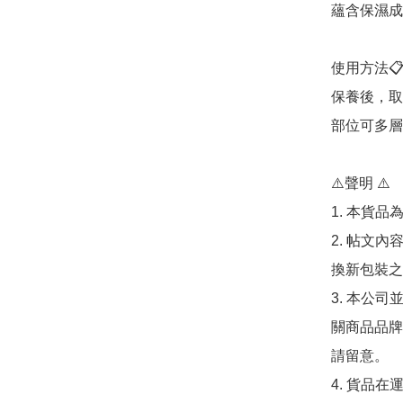
蘊含保濕成
使用方法📋
保養後，取
部位可多層
⚠️聲明 ⚠️

1. 本貨品
2. 帖文
換新包裝之
3. 本公
關商品品牌
請留意。

4. 貨品在