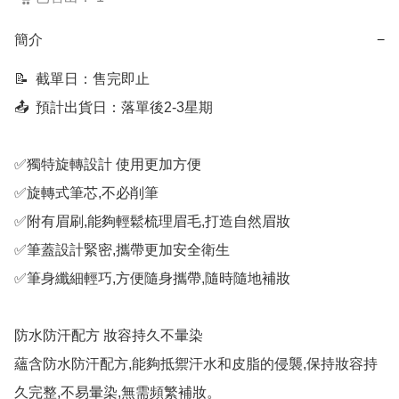
簡介
−
📝  截單日：售完即止

📤  預計出貨日：落單後2-3星期

✅獨特旋轉設計 使用更加方便

✅旋轉式筆芯,不必削筆

✅附有眉刷,能夠輕鬆梳理眉毛,打造自然眉妝

✅筆蓋設計緊密,攜帶更加安全衛生

✅筆身纖細輕巧,方便隨身攜帶,隨時隨地補妝

防水防汗配方 妝容持久不暈染

蘊含防水防汗配方,能夠抵禦汗水和皮脂的侵襲,保持妝容持
久完整,不易暈染,無需頻繁補妝。
