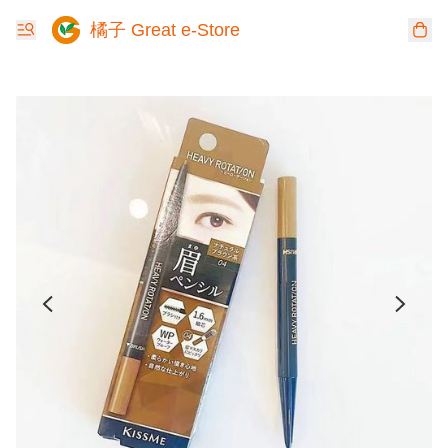
橘子 Great e-Store