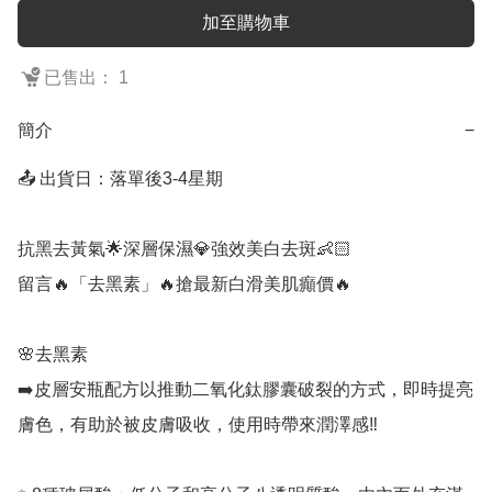
加至購物車
已售出： 1
簡介
−
📤 出貨日：落單後3-4星期

抗黑去黃氣🌟深層保濕💎強效美白去斑👶🏻

留言🔥「去黑素」🔥搶最新白滑美肌癲價🔥

🌸去黑素

➡️皮層安瓶配方以推動二氧化鈦膠囊破裂的方式，即時提亮
膚色，有助於被皮膚吸收，使用時帶來潤澤感‼️
