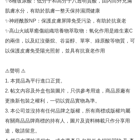
✨8種玻尿酸：低分子和高分子八透明質酸，由內而外充滿
肌膚水分，有助於肌膚一整天保持濕潤健康

✨神經酰胺NP：保護皮膚屏障免受污染，有助於抗衰老

✨高山火絨草癒傷組織培養物萃取物：氧化作用是維生素C
的兩倍，以及紅沒藥烷、谷甾醇、單寧、綠原酸等物質，可
以保護皮膚免受陽光照射，並具有抗衰老作用

⚠️聲明 ⚠️

1. 本貨品為平行進口正貨。

2. 帖文內容及外盒包裝圖片，只供參考用途，商品原廠有
更換新包裝之權利，一切以貨品實物為準。

3. 本公司並沒持有任何品牌之版權，所有商標或版權均屬
有關商品品牌商標的持有人，圖片及資料轉載只作分享用
途，敬請留意。
