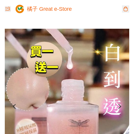
橘子 Great e-Store