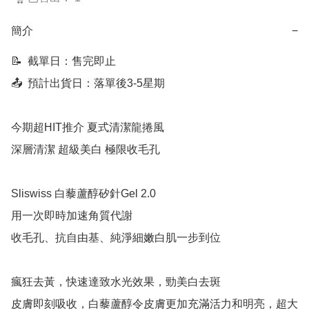
簡介
−
📝  截單日：售完即止

📤  預計出貨日：落單後3-5星期

今期超HIT推介 夏式清潔龍捲風

深層清潔 超級美白 極限收毛孔

Sliswiss 白藜蘆醇矽針Gel 2.0

用一次即時加速角質代謝

收毛孔、抗自由基、純淨細嫩白肌一步到位

瘋狂去黃，快速達致水光效果，勁美白去斑 

皮膚即刻吸收，白藜蘆醇令皮膚更加充滿活力和明亮，超大