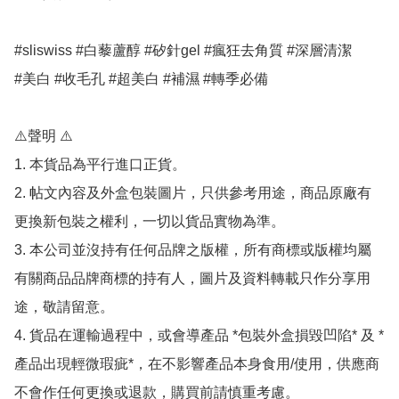
#sliswiss #白藜蘆醇 #矽針gel #瘋狂去角質 #深層清潔 

#美白 #收毛孔 #超美白 #補濕 #轉季必備

⚠️聲明 ⚠️

1. 本貨品為平行進口正貨。

2. 帖文內容及外盒包裝圖片，只供參考用途，商品原廠有
更換新包裝之權利，一切以貨品實物為準。

3. 本公司並沒持有任何品牌之版權，所有商標或版權均屬
有關商品品牌商標的持有人，圖片及資料轉載只作分享用
途，敬請留意。

4. 貨品在運輸過程中，或會導產品 *包裝外盒損毀凹陷* 及 *
產品出現輕微瑕疵*，在不影響產品本身食用/使用，供應商
不會作任何更換或退款，購買前請慎重考慮。