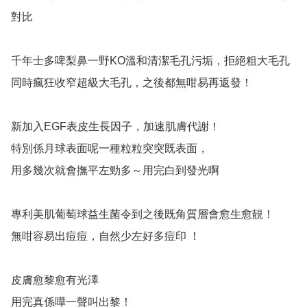
對比

千年士多啤梨鼻一野KO溫和清潔毛孔污垢，拒絕粗大毛孔
同時瘋狂收窄超級大毛孔，之後都無咁易再返發！

新加入EGF表皮生長因子，加速肌膚代謝！

特別係月球表面呢一種粒粒突突既表面，

用多幾次就會撫平左勁多～用完白到發光啊

專利美肌葡萄球益生菌令到之後既角質層會愈生愈靚！

無咁容易出痘痘，自然少左好多痘印 ！

皮膚愈黎愈有光澤  

用完真係嘩一聲叫出黎！
