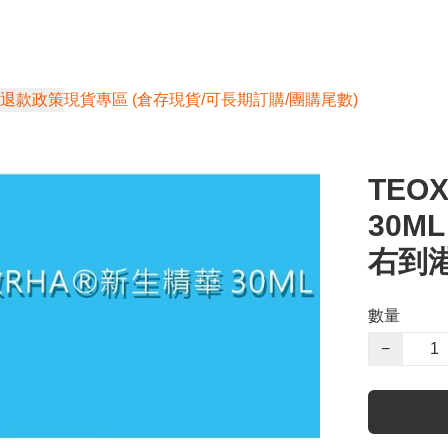
退款政策
現貨專區 (倉存現貨/可長期訂購/團購尾數)
TEO
30ML
右到
數量
−