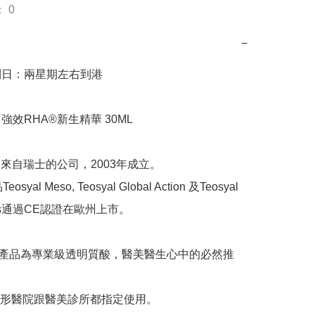
 0
−
到日：兩星期左右到港

 強效RHA®新生精華 30ML

e 是來自瑞士的公司，2003年成立。

osyal Meso, Teosyal Global Action 及Teosyal 
ines通過CE認證在歐州上市。

ne的產品為專業級透明質酸，醫美醫生心中的必然推
形醫院跟醫美診所都指定使用。
