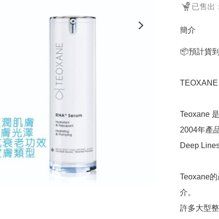
已售出：
簡介
📦預計貨
TEOXANE
Teoxan
2004年產品Te
Deep L
Teoxa
介。

許多大型整