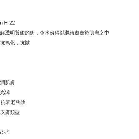
n H-22

解透明質酸的酶，令水份得以繼續遊走於肌膚之中
抗氧化，抗皺

潤肌膚

光澤

的抗衰老功效

皮膚類型

法*
