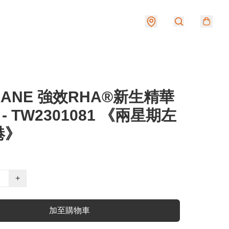
XANE 強效RHA®新生精華
 - TW2301081 《兩星期左
港》
+
加至購物車