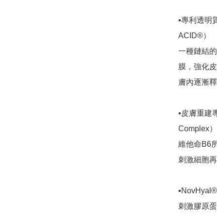
▪️專利透明質
ACID®）

一種鏈結的
膜，強化皮
膚內逐漸釋
▪️皮膚重建專利
Compl
維他命B6
刺激細胞再
▪️NovHyal®
刺激膠原蛋