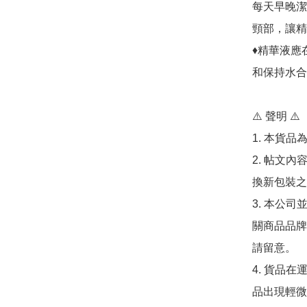
每天早晚潔面
頸部，讓精
♦️精華液
和保持水合作
⚠️ 聲明 ⚠️

1. 本貨
2. 帖文
換新包裝之
3. 本公
關商品品牌
請留意。

4. 貨品在
品出現輕微