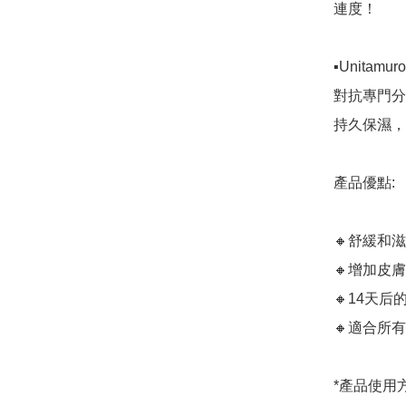
連度！

▪️Unitamuro
對抗專門分
持久保濕，
產品優點:

🔸舒緩和滋
🔸增加皮膚
🔸14天后
🔸適合所有
*產品使用方