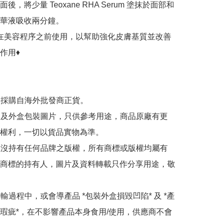
後，將少量 Teoxane RHA Serum 塗抹於面部和
華液吸收兩分鐘。

應在美容程序之前使用，以幫助強化皮膚基質並改善
用♦️

品為採購自海外批發商正貨。

內容及外盒包裝圖片，只供參考用途，商品原廠有更
權利，一切以貨品實物為準。

司並沒持有任何品牌之版權，所有商標或版權均屬有
商標的持有人，圖片及資料轉載只作分享用途，敬
運輸過程中，或會導產品 *包裝外盒損毀凹陷* 及 *產
瑕疵*，在不影響產品本身食用/使用，供應商不會