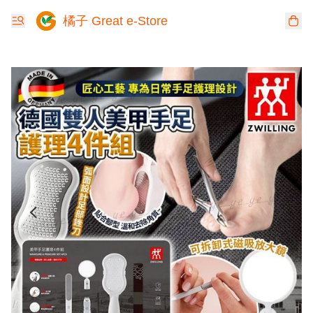
橘子 Great e-Store