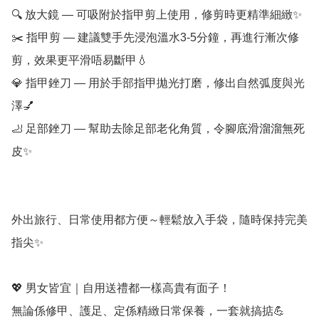
🔍 放大鏡 — 可吸附於指甲剪上使用，修剪時更精準細緻✨

✂️ 指甲剪 — 建議雙手先浸泡溫水3-5分鐘，再進行漸次修
剪，效果更平滑唔易斷甲💧

💎 指甲銼刀 — 用於手部指甲拋光打磨，修出自然弧度與光
澤💅

🦶 足部銼刀 — 幫助去除足部老化角質，令腳底滑溜溜無死
皮✨

外出旅行、日常使用都方便～輕鬆放入手袋，隨時保持完美
指尖✨

💖 男女皆宜｜自用送禮都一樣高貴有面子！

無論係修甲、護足、定係精緻日常保養，一套就搞掂💪
