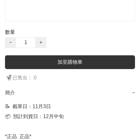
數量
−
+
加至購物車
已售出： 0
簡介
−
📝  截單日：11月3日

📦  預計到貨日：12月中旬

*正品  正品*
