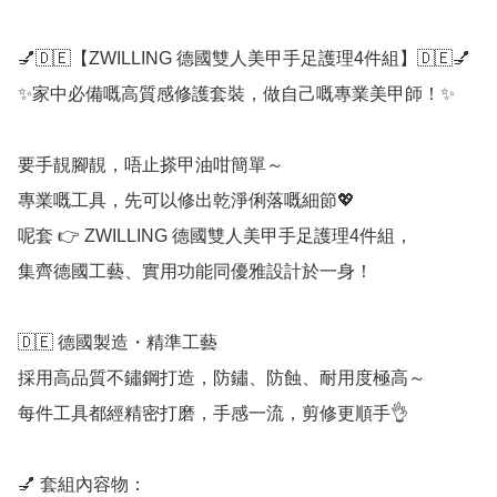
💅🇩🇪【ZWILLING 德國雙人美甲手足護理4件組】🇩🇪💅

✨家中必備嘅高質感修護套裝，做自己嘅專業美甲師！✨

要手靚腳靚，唔止搽甲油咁簡單～

專業嘅工具，先可以修出乾淨俐落嘅細節💖

呢套 👉 ZWILLING 德國雙人美甲手足護理4件組，

集齊德國工藝、實用功能同優雅設計於一身！

🇩🇪 德國製造・精準工藝

採用高品質不鏽鋼打造，防鏽、防蝕、耐用度極高～

每件工具都經精密打磨，手感一流，剪修更順手👌

💅 套組內容物：
